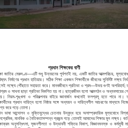
প্রধান শিক্ষকের বাণী
—
ক্ষা জাতির মেরুদণ্ড
এটি শুধু উন্নয়নের পূর্বশর্তই নয়, একটি জাতির আত্মপরিচয়, মূল্যবো
ষ্যৎ নির্মাণের প্রধান হাতিয়ার। সঠিক শিক্ষা একজন শিক্ষার্থীকে জীবনের সুনির্দিষ্ট লক্ষ্য নির্
—
সেই লক্ষ্যে পৌঁছাতে সহায়তা করে। মানবজীবনে প্রতিভা ও শ্রম
উভয় গুণই অপরিহার্য; 
িশ্রম ও সাধনা ছাড়া প্রতিভা বিকশিত হয় না। ছাত্রজীবন হলো আত্মগঠন ও অধ্যবসায়ের শ্রে
য়। নিয়ম-শৃঙ্খলা ও পরিকল্পনার বাইরে জ্ঞানার্জন কখনোই ফলপ্রসূ হতে পারে না। 
ক্ষার্থীদের প্রধান দায়িত্ব হলো নিষ্ঠার সঙ্গে অধ্যয়ন ও দায়িত্বশীল আচরণের মাধ্যমে নিজ
গ্য করে গড়ে তোলা।
ান ভাষা আন্দোলন ও মুক্তিযুদ্ধের চেতনায় উদ্বুদ্ধ হয়ে অসাম্প্রদায়িক মূল্যবোধে বিশ্বা
শপ্রেমিক, মানবিক ও নৈতিকতাসম্পন্ন প্রজন্ম গড়ে তোলাই আমাদের শিক্ষার মূল লক্ষ্য। বর্ত
ক্ষাক্রম অনুসন্ধিৎসা, সৃজনশীলতা ও উদ্ভাবনী শক্তির বিকাশ, বিজ্ঞানমনস্ক ও কর্মমুখী ম