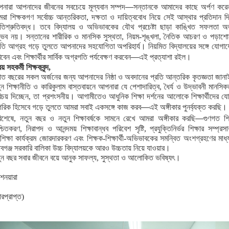
—
নারা আপনাদের জীবনের সবচেয়ে মূল্যবান সম্পদ
সন্তানকে আমাদের কাছে অর্পণ কর
রা শিক্ষকগণ সর্বোচ্চ আন্তরিকতা, দক্ষতা ও দায়িত্ববোধ নিয়ে সেই আস্থার প্রতিদান দ
রতিশ্রুতিবদ্ধ। তবে বিদ্যালয় ও অভিভাবকের যৌথ প্রচেষ্টা ছাড়া কাঙ্খিত সফলতা অর
্ভব নয়। সন্তানের শারীরিক ও মানসিক সুস্থতা, নিয়ম-শৃঙ্খলা, নৈতিক আচরণ ও পড়াশো
রতি আগ্রহ গড়ে তুলতে আপনাদের সহযোগিতা অপরিহার্য। নিয়মিত বিদ্যালয়ের সঙ্গে যোগা
—
বেন এবং শিক্ষার্থীর সার্বিক অগ্রগতি পর্যবেক্ষণ করবেন
এই প্রত্যাশা রইল।
িয় সহকর্মী শিক্ষকবৃন্দ,
গত বছরের সকল অর্জনের জন্য আপনাদের নিষ্ঠা ও অবদানের প্রতি আন্তরিক কৃতজ্ঞতা জান
ুন শিক্ষানীতি ও কারিকুলাম বাস্তবায়নে আপনারা যে পেশাদারিত্ব, ধৈর্য ও উদ্ভাবনী মানসিক
িচয় দিচ্ছেন, তা প্রশংসনীয়। আগামীতেও আধুনিক শিক্ষা দর্শনের আলোকে শিক্ষার্থীদের যো
—
গরিক হিসেবে গড়ে তুলতে আমরা সবাই একসঙ্গে কাজ করব
এই অঙ্গীকার পুনর্ব্যক্ত করছি।
—
িশেষে, নতুন বছর ও নতুন শিক্ষাবর্ষকে সামনে রেখে আমরা অঙ্গীকার করছি
গুণগত শিক
শ্চিতকরণ, নিরাপদ ও আনন্দময় শিক্ষাবান্ধব পরিবেশ সৃষ্টি, প্রযুক্তিনির্ভর শিক্ষার সম্প্রসা
শিক্ষা কার্যক্রম জোরদারকরণ এবং শিক্ষক-শিক্ষার্থী-অভিভাবকের সমন্বিত অংশগ্রহণের মাধ্
াবগঞ্জ সরকারি বালিকা উচ্চ বিদ্যালয়কে আরও উচ্চতায় নিয়ে যাওয়ার।
ুন বছর সবার জীবনে বয়ে আনুক সাফল্য, সুস্থতা ও আলোকিত ভবিষ্যৎ।
শনয়ারা
ারপ্রাপ্ত)