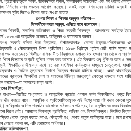
ন, প্রয়োগভিত্তিক শিক্ষা, জীবনদক্ষতা অর্জন, মানবাধিকার সচেতনতা এবং সব ধরনের বৈষম্য
াজ নির্মাণের ওপর গুরুত্ব আরোপ করেছে। একই সঙ্গে বিশ্বায়নের চাহিদা অনুযায়ী দ
নবসম্পদ সৃষ্টির দিকেও বিশেষ নজর দেওয়া হয়েছে।
—
গুণগত শিক্ষা ও শিক্ষার অনুকূল পরিবেশ
শিক্ষার্থীকে করবে সমৃদ্ধ, এগিয়ে যাবে বাংলাদেশ।
—
নেহের শিক্ষার্থী, সম্মানিত অভিভাবক ও প্রিয় সহকর্মী শিক্ষকবৃন্দ
আপনাদের সবাইকে ইংর
বর্ষ ২০২৬-এর আন্তরিক শুভেচ্ছা, অভিনন্দন ও ভালোবাসা জানাই।
—
াবগঞ্জ সরকারি বালিকা উচ্চ বিদ্যালয়, চাঁপাইনবাবগঞ্জ
দেশের উত্তর-পশ্চিমাঞ্চলের এ
িহ্যবাহী ও গৌরবোজ্জ্বল শিক্ষা প্রতিষ্ঠান। ১৯৩৮ খ্রিষ্টাব্দে ‘কুইন মেরী গার্লস স্কুল’ ন
ত্রা শুরু করে ১৯৫১ খ্রিষ্টাব্দে বালিকা উচ্চ বিদ্যালয়ে রূপান্তরিত হওয়ার পর থেকে এ প্রতিষ্
রী শিক্ষা বিস্তারে অগ্রণী ভূমিকা পালন করে আসছে। এই বিদ্যালয় শুধু পুঁথিগত জ্ঞান ও সন
্যেই শিক্ষার্থীদের সীমাবদ্ধ রাখে না; বরং সহশিক্ষা কার্যক্রমের মাধ্যমে নেতৃত্বগুণ, সামা
য়িত্ববোধ ও নৈতিক মূল্যবোধ বিকাশে নিরন্তর প্রচেষ্টা চালিয়ে যাচ্ছে। এরই ধারাবাহিক
াদের প্রাক্তন শিক্ষার্থীরা দেশ ও সমাজের বিভিন্ন গুরুত্বপূর্ণ ক্ষেত্রে দক্ষতার সঙ্গে দায়ি
—
লন করছেন
যা আমাদের জন্য গর্বের।
েহের শিক্ষার্থীবৃন্দ,
—
ে রাখবে
নিয়মিত অধ্যবসায় ও আন্তরিক প্রচেষ্টা একজন দুর্বল শিক্ষার্থীকেও শক্ত ভি
র দাঁড় করাতে পারে। আধুনিক ও প্রতিযোগিতামূলক এই বিশ্বে সময় নষ্ট করার কোনো সু
ই। কারিকুলাম ও শিক্ষাপদ্ধতির আলোকে সঠিকভাবে পাঠ গ্রহণ ও অনুশীলনের জন্য বিদ্যাল
নো বিকল্প নেই। আমাদের শিক্ষকবৃন্দ প্রশিক্ষিত, অভিজ্ঞ এবং শিক্ষার্থীবান্ধব। নিয়মিত বিদ্যা
স্থিত থেকে প্রশ্ন করতে শেখো, কৌতূহলী হও, শেখার আনন্দ আবিষ্কার করো। মনে রাখবে
ক্ষা কোনো করুণা নয়, এটি তোমাদের অধিকার।
্মানিত অভিভাবকগণ,