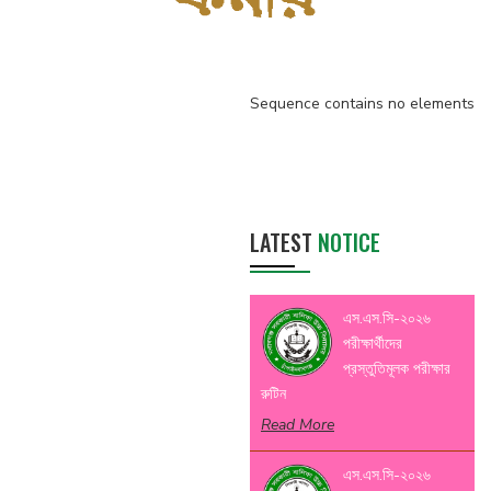
Sequence contains no elements
LATEST
NOTICE
এস.এস.সি-২০২৬
পরীক্ষার্থীদের
প্রস্তুতিমূলক পরীক্ষার
রুটিন
Read More
এস.এস.সি-২০২৬